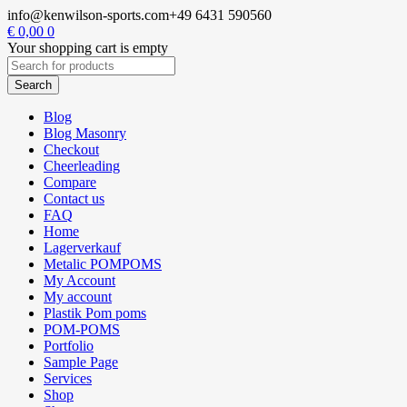
info@kenwilson-sports.com
+49 6431 590560
€
0,00
0
Your shopping cart is empty
Blog
Blog Masonry
Checkout
Cheerleading
Compare
Contact us
FAQ
Home
Lagerverkauf
Metalic POMPOMS
My Account
My account
Plastik Pom poms
POM-POMS
Portfolio
Sample Page
Services
Shop